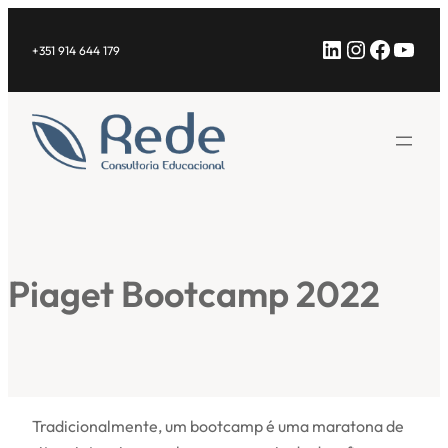
Saltar
LinkedIn
Instagra
Facebo
YouT
para
+351 914 644 179
o
conteúdo
Piaget Bootcamp 2022
Tradicionalmente, um bootcamp é uma maratona de