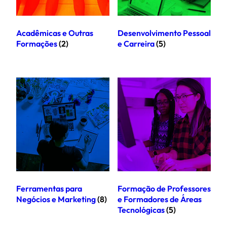
Acadêmicas e Outras
Desenvolvimento Pessoal
Formações
(2)
e Carreira
(5)
Ferramentas para
Formação de Professores
Negócios e Marketing
(8)
e Formadores de Áreas
Tecnológicas
(5)