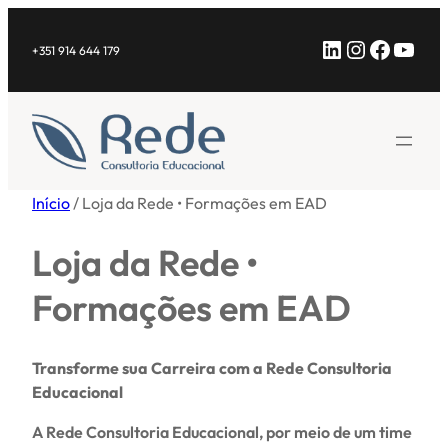
Saltar
LinkedIn
Instagra
Facebo
YouT
para
+351 914 644 179
o
conteúdo
Início
/ Loja da Rede • Formações em EAD
Loja da Rede •
Formações em EAD
Transforme sua Carreira com a Rede Consultoria
Educacional
A Rede Consultoria Educacional, por meio de um time