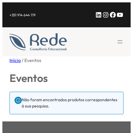
Saltar
LinkedIn
Instagra
Facebo
YouT
para
+351 914 644 179
o
conteúdo
Início
/ Eventos
Eventos
Não foram encontrados produtos correspondentes
à sua pesquisa.