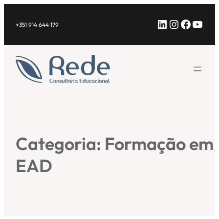
Saltar
LinkedIn
Instagra
Facebo
YouT
para
+351 914 644 179
o
conteúdo
Categoria:
Formação em
EAD