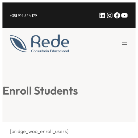
Saltar
LinkedIn
Instagra
Facebo
YouT
para
+351 914 644 179
o
conteúdo
Enroll Students
[bridge_woo_enroll_users]