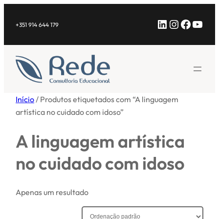
Saltar
LinkedIn
Instagra
Facebo
YouT
para
+351 914 644 179
o
conteúdo
Início
/ Produtos etiquetados com “A linguagem
artística no cuidado com idoso”
A linguagem artística
no cuidado com idoso
Apenas um resultado