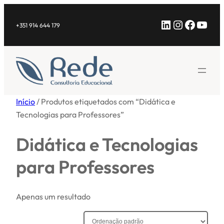
Saltar
LinkedIn
Instagra
Facebo
YouT
para
+351 914 644 179
o
conteúdo
Início
/ Produtos etiquetados com “Didática e
Tecnologias para Professores”
Didática e Tecnologias
para Professores
Apenas um resultado