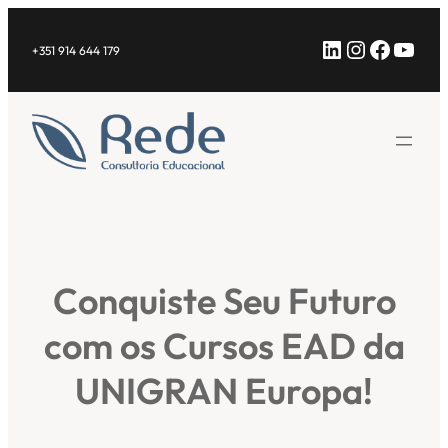
Saltar
LinkedIn
Instagra
Facebo
YouT
para
+351 914 644 179
o
conteúdo
Conquiste Seu Futuro
com os Cursos EAD da
UNIGRAN Europa!